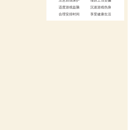
注意自我保护
谨防上当受骗
适度游戏益脑
沉迷游戏伤身
合理安排时间
享受健康生活