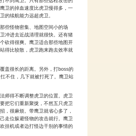
打不到鹰卫。只有那些远程攻击的
鹰卫的掉血速度比虎卫慢得多，一
卫的续航能力远超虎卫。
那些怪物密集、地图空间小的场
卫冲进去近战清理就很快。还有猪
个砍得很爽。鹰卫适合那些地图开
站得比较散，虎卫跑来跑去效率就
盖很长的距离。另外，打boss的
去扛不住，几下就被打死了。鹰卫站
法师得不断调整虎卫的位置。虎卫
要把它们重新聚拢，不然五只虎卫
招，很麻烦。带鹰卫就省心多了，
己走位躲避怪物的攻击就行。鹰卫
欢挂机或者边打怪边干别的事情的