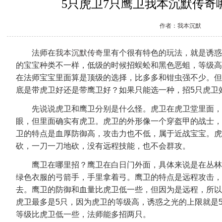
5只虎卫7只鹰卫我本沉默传奇
作者：我本沉默
法师在
我本沉默传奇
里有个很有特色的玩法，就是诱惑
的宝宝种类不一样，低级的时候招蜈蚣和黑色恶蛆，等级高
在法师宝宝里面算是顶级的选择，比多多和钳虫强不少。但
底是带虎卫好还是带鹰卫好？如果只能选一种，招5只虎卫
先说说虎卫和鹰卫分别是什么怪。虎卫在虎卫堂里面，
眼，但里面确实有虎卫。虎卫的外形像一个穿盔甲的战士，
卫的特点是血厚防御高，攻击力也不低，属于近战宝宝。虎
砍，一刀一刀地砍，没有远程技能，也不会群攻。
鹰卫在哪里招？鹰卫在白日门外面，具体来说是在丛林
绿色衣服的弓箭手，手里拿着弓。鹰卫的特点是远程攻击，
去。鹰卫的防御和血量比虎卫低一些，但因为是远程，所以
虎卫最多是5只，因为虎卫的等级高，诱惑之光的上限就是
等级比虎卫低一些，法师能多招两只。