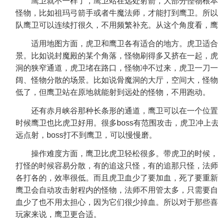
鹰卫就不一样了，鹰卫站在远处射箭，大部分怪物根本
怪物，比如祖玛弓箭手或者牛魔法师，才能打到鹰卫。所以
队鹰卫可以连续打很久，不用频繁补充。从这个角度看，鹰
适用地图方面，虎卫和鹰卫各有适合的地方。虎卫适合
景。比如说封魔殿的某个角落，怪物刷得多又挤在一起，虎
洞的狭窄通道，虎卫堵在路口，怪物冲不过来，虎卫一刀一
阔、怪物分散的场景。比如说骨魔洞的大厅，空间大，怪物
低了，但鹰卫站在原地就能射到远处的怪物，不用跑动。
还有赤月峡谷那种长条形的通道，鹰卫可以在一个位置覆
时候鹰卫也比虎卫好用。很多boss有范围攻击，虎卫冲上
远点射，boss打不到鹰卫，可以慢慢磨。
操作难度方面，鹰卫比虎卫轻松很多。带虎卫的时候，
打怪的时候容易分散，有的追这只怪，有的追那只怪，法师
各打各的，效率很低。而且虎卫血少了要加血，死了要重新
鹰卫会自动攻击射程内的怪物，法师不用管太多，只需要自
血少了也不用太担心，因为它们很少掉血。所以对于那些喜
玩家来说，鹰卫更合适。