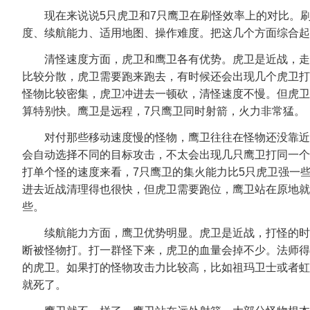
现在来说说5只虎卫和7只鹰卫在刷怪效率上的对比。刷
度、续航能力、适用地图、操作难度。把这几个方面综合起
清怪速度方面，虎卫和鹰卫各有优势。虎卫是近战，走
比较分散，虎卫需要跑来跑去，有时候还会出现几个虎卫打
怪物比较密集，虎卫冲进去一顿砍，清怪速度不慢。但虎卫
算特别快。鹰卫是远程，7只鹰卫同时射箭，火力非常猛。
对付那些移动速度慢的怪物，鹰卫往往在怪物还没靠近
会自动选择不同的目标攻击，不太会出现几只鹰卫打同一个
打单个怪的速度来看，7只鹰卫的集火能力比5只虎卫强一
进去近战清理得也很快，但虎卫需要跑位，鹰卫站在原地就
些。
续航能力方面，鹰卫优势明显。虎卫是近战，打怪的时
断被怪物打。打一群怪下来，虎卫的血量会掉不少。法师得
的虎卫。如果打的怪物攻击力比较高，比如祖玛卫士或者虹
就死了。